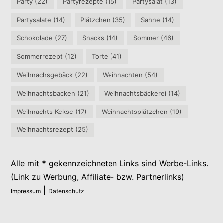
Party
(22)
Partyrezepte
(15)
Partysalat
(13)
Partysalate
(14)
Plätzchen
(35)
Sahne
(14)
Schokolade
(27)
Snacks
(14)
Sommer
(46)
Sommerrezept
(12)
Torte
(41)
Weihnachsgebäck
(22)
Weihnachten
(54)
Weihnachtsbacken
(21)
Weihnachtsbäckerei
(14)
Weihnachts Kekse
(17)
Weihnachtsplätzchen
(19)
Weihnachtsrezept
(25)
Alle mit
*
gekennzeichneten Links sind Werbe-Links.
(Link zu Werbung, Affiliate- bzw. Partnerlinks)
|
Impressum
Datenschutz