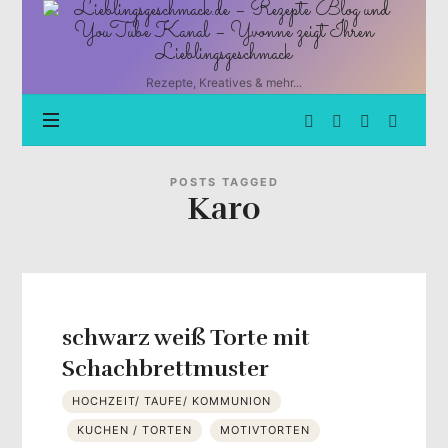
Lieblingsgeschmack.de
–
Rezepte
Blog
Rezepte, Kreatives & mehr...
und
YouTube
Kanal
–
Yvonne
POSTS TAGGED
Karo
zeigt
Ihren
Lieblingsgeschmack
schwarz weiß Torte mit
Schachbrettmuster
HOCHZEIT/ TAUFE/ KOMMUNION
KUCHEN / TORTEN
MOTIVTORTEN