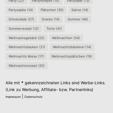
Party
(22)
Partyrezepte
(15)
Partysalat
(13)
Partysalate
(14)
Plätzchen
(35)
Sahne
(14)
Schokolade
(27)
Snacks
(14)
Sommer
(46)
Sommerrezept
(12)
Torte
(41)
Weihnachsgebäck
(22)
Weihnachten
(54)
Weihnachtsbacken
(21)
Weihnachtsbäckerei
(14)
Weihnachts Kekse
(17)
Weihnachtsplätzchen
(19)
Weihnachtsrezept
(25)
Alle mit
*
gekennzeichneten Links sind Werbe-Links.
(Link zu Werbung, Affiliate- bzw. Partnerlinks)
|
Impressum
Datenschutz