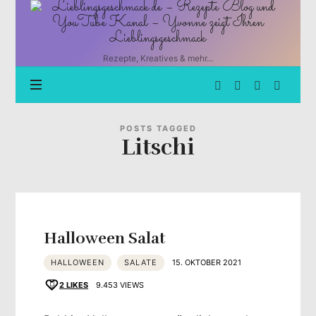
Lieblingsgeschmack.de
–
Rezepte
Blog
Rezepte, Kreatives & mehr...
und
YouTube
Kanal
–
Yvonne
POSTS TAGGED
Litschi
zeigt
Ihren
Lieblingsgeschmack
Halloween Salat
HALLOWEEN
SALATE
15. OKTOBER 2021
2
LIKES
9.453 VIEWS