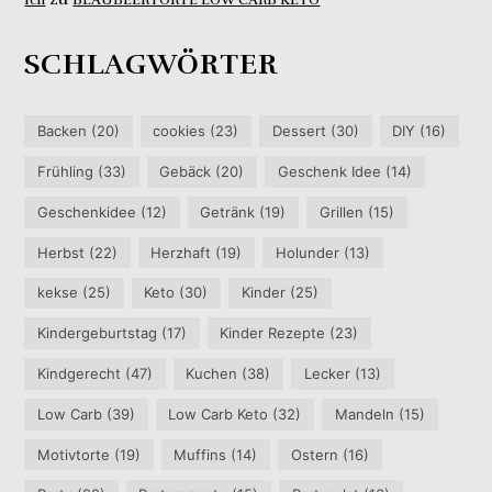
Ich
BLAUBEERTORTE LOW CARB KETO
SCHLAGWÖRTER
Backen
(20)
cookies
(23)
Dessert
(30)
DIY
(16)
Frühling
(33)
Gebäck
(20)
Geschenk Idee
(14)
Geschenkidee
(12)
Getränk
(19)
Grillen
(15)
Herbst
(22)
Herzhaft
(19)
Holunder
(13)
kekse
(25)
Keto
(30)
Kinder
(25)
Kindergeburtstag
(17)
Kinder Rezepte
(23)
Kindgerecht
(47)
Kuchen
(38)
Lecker
(13)
Low Carb
(39)
Low Carb Keto
(32)
Mandeln
(15)
Motivtorte
(19)
Muffins
(14)
Ostern
(16)