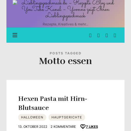
Lieblingsgeschmack.de
–
Rezepte
Blog
Rezepte, Kreatives & mehr...
und
YouTube
Kanal
–
Yvonne
POSTS TAGGED
Motto essen
zeigt
Ihren
Lieblingsgeschmack
Hexen Pasta mit Hirn-
Blutsauce
HALLOWEEN
HAUPTGERICHTE
13. OKTOBER 2022
2 KOMMENTARE
7
LIKES