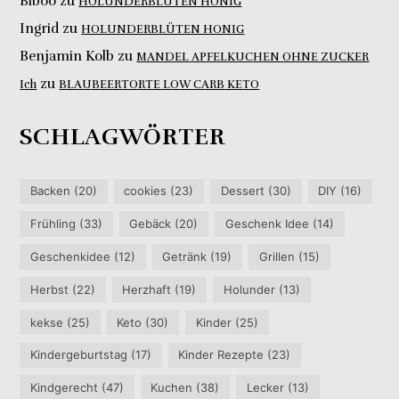
Biboo
zu
HOLUNDERBLÜTEN HONIG
Ingrid
zu
HOLUNDERBLÜTEN HONIG
Benjamin Kolb
zu
MANDEL APFELKUCHEN OHNE ZUCKER
zu
Ich
BLAUBEERTORTE LOW CARB KETO
SCHLAGWÖRTER
Backen
(20)
cookies
(23)
Dessert
(30)
DIY
(16)
Frühling
(33)
Gebäck
(20)
Geschenk Idee
(14)
Geschenkidee
(12)
Getränk
(19)
Grillen
(15)
Herbst
(22)
Herzhaft
(19)
Holunder
(13)
kekse
(25)
Keto
(30)
Kinder
(25)
Kindergeburtstag
(17)
Kinder Rezepte
(23)
Kindgerecht
(47)
Kuchen
(38)
Lecker
(13)