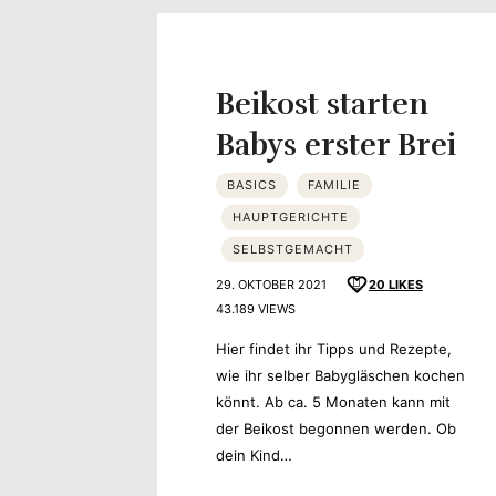
Yvonne
zeigt
Beikost starten
Ihren
Babys erster Brei
Lieblingsge
BASICS
FAMILIE
HAUPTGERICHTE
SELBSTGEMACHT
29. OKTOBER 2021
20
LIKES
43.189 VIEWS
Hier findet ihr Tipps und Rezepte,
wie ihr selber Babygläschen kochen
könnt. Ab ca. 5 Monaten kann mit
der Beikost begonnen werden. Ob
dein Kind…