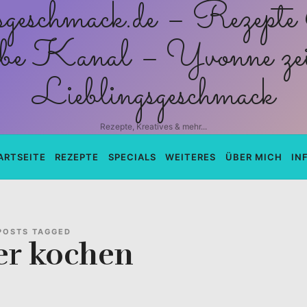
schmack.de
Rezepte, Kreatives & mehr...
ARTSEITE
REZEPTE
SPECIALS
WEITERES
ÜBER MICH
IN
POSTS TAGGED
er kochen