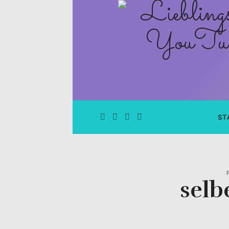
Lieblingsge
–
Rezepte
Blog
und
ST
YouTube
Kanal
selb
–