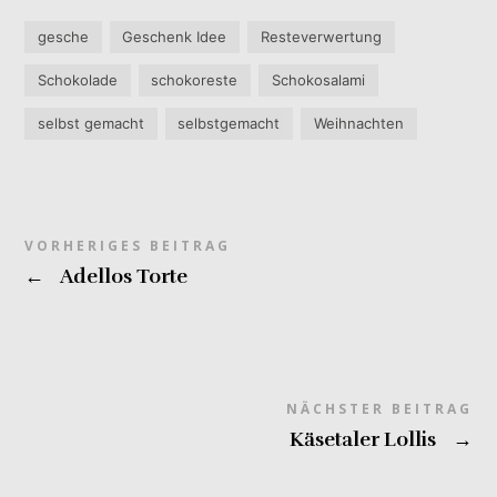
gesche
Geschenk Idee
Resteverwertung
Schokolade
schokoreste
Schokosalami
selbst gemacht
selbstgemacht
Weihnachten
VORHERIGES BEITRAG
←
Adellos Torte
NÄCHSTER BEITRAG
Käsetaler Lollis
→