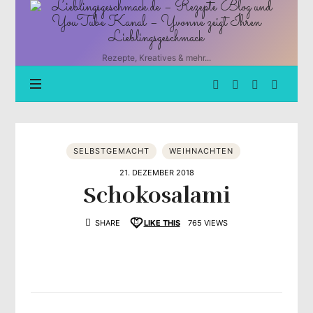
Lieblingsgeschmack.de
–
Rezepte
Blog
Rezepte, Kreatives & mehr...
und
YouTube
Kanal
–
Yvonne
zeigt
SELBSTGEMACHT
WEIHNACHTEN
Ihren
Lieblingsgeschmack
21. DEZEMBER 2018
Schokosalami
SHARE
LIKE THIS
765 VIEWS