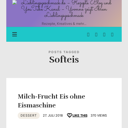
Lieblingsgeschmack.de
–
Rezepte
Blog
Rezepte, Kreatives & mehr...
und
YouTube
Kanal
–
Yvonne
POSTS TAGGED
Softeis
zeigt
Ihren
Lieblingsgeschmack
Milch-Frucht Eis ohne
Eismaschine
DESSERT
27. JULI 2018
LIKE THIS
370 VIEWS