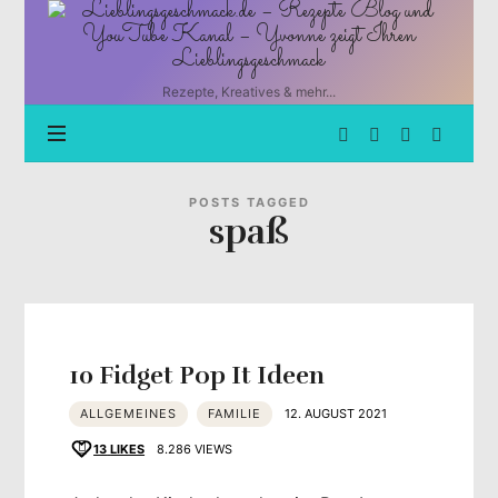
Lieblingsgeschmack.de
–
Rezepte
Blog
Rezepte, Kreatives & mehr...
und
YouTube
Kanal
–
Yvonne
POSTS TAGGED
spaß
zeigt
Ihren
Lieblingsgeschmack
10 Fidget Pop It Ideen
ALLGEMEINES
FAMILIE
12. AUGUST 2021
13
LIKES
8.286 VIEWS