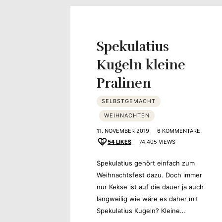
Yvonne
zeigt
Spekulatius
Ihren
Kugeln kleine
Pralinen
Lieblingsge
SELBSTGEMACHT
WEIHNACHTEN
11. NOVEMBER 2019
6 KOMMENTARE
54
LIKES
74.405 VIEWS
Spekulatius gehört einfach zum
Weihnachtsfest dazu. Doch immer
nur Kekse ist auf die dauer ja auch
langweilig wie wäre es daher mit
Spekulatius Kugeln? Kleine…