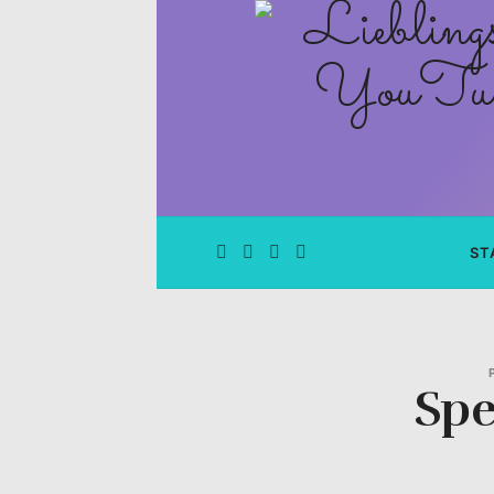
Lieblingsge
–
Rezepte
Blog
und
ST
YouTube
Kanal
Spe
–