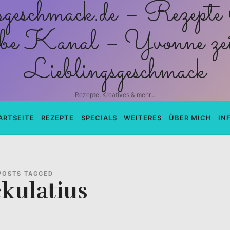
schmack.de
Rezepte, Kreatives & mehr...
ARTSEITE
REZEPTE
SPECIALS
WEITERES
ÜBER MICH
IN
POSTS TAGGED
kulatius