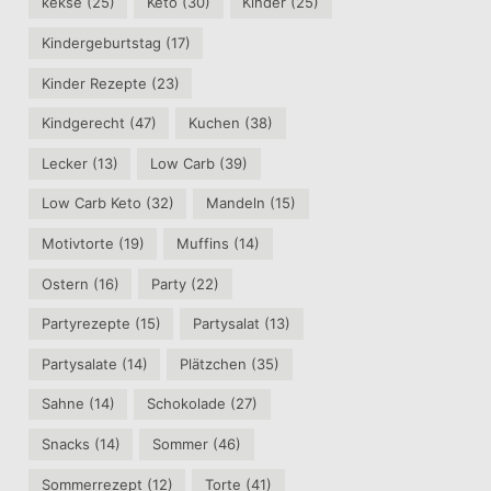
kekse
(25)
Keto
(30)
Kinder
(25)
Kindergeburtstag
(17)
Kinder Rezepte
(23)
Kindgerecht
(47)
Kuchen
(38)
Lecker
(13)
Low Carb
(39)
Low Carb Keto
(32)
Mandeln
(15)
Motivtorte
(19)
Muffins
(14)
Ostern
(16)
Party
(22)
Partyrezepte
(15)
Partysalat
(13)
Partysalate
(14)
Plätzchen
(35)
Sahne
(14)
Schokolade
(27)
Snacks
(14)
Sommer
(46)
Sommerrezept
(12)
Torte
(41)