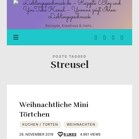
Lieblingsgeschmack.de
–
Rezepte
Blog
Rezepte, Kreatives & mehr...
und
YouTube
Kanal
–
Yvonne
POSTS TAGGED
Streusel
zeigt
Ihren
Lieblingsgeschmack
Weihnachtliche Mini
Törtchen
KUCHEN / TORTEN
WEIHNACHTEN
26. NOVEMBER 2019
6
LIKES
4.961 VIEWS