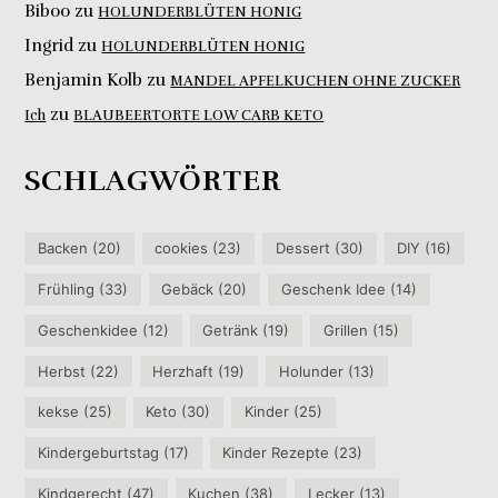
Biboo
zu
HOLUNDERBLÜTEN HONIG
Ingrid
zu
HOLUNDERBLÜTEN HONIG
Benjamin Kolb
zu
MANDEL APFELKUCHEN OHNE ZUCKER
zu
Ich
BLAUBEERTORTE LOW CARB KETO
SCHLAGWÖRTER
Backen
(20)
cookies
(23)
Dessert
(30)
DIY
(16)
Frühling
(33)
Gebäck
(20)
Geschenk Idee
(14)
Geschenkidee
(12)
Getränk
(19)
Grillen
(15)
Herbst
(22)
Herzhaft
(19)
Holunder
(13)
kekse
(25)
Keto
(30)
Kinder
(25)
Kindergeburtstag
(17)
Kinder Rezepte
(23)
Kindgerecht
(47)
Kuchen
(38)
Lecker
(13)