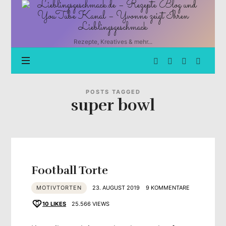
Lieblingsgeschmack.de
–
Rezepte
Blog
Rezepte, Kreatives & mehr...
und
YouTube
Kanal
–
Yvonne
POSTS TAGGED
super bowl
zeigt
Ihren
Lieblingsgeschmack
Football Torte
MOTIVTORTEN
23. AUGUST 2019
9 KOMMENTARE
10
LIKES
25.566 VIEWS