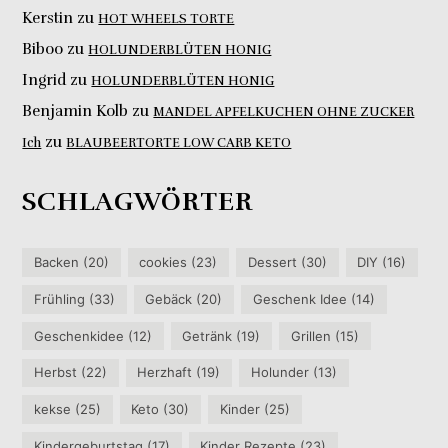
Kerstin
zu
HOT WHEELS TORTE
Biboo
zu
HOLUNDERBLÜTEN HONIG
Ingrid
zu
HOLUNDERBLÜTEN HONIG
Benjamin Kolb
zu
MANDEL APFELKUCHEN OHNE ZUCKER
zu
Ich
BLAUBEERTORTE LOW CARB KETO
SCHLAGWÖRTER
Backen
(20)
cookies
(23)
Dessert
(30)
DIY
(16)
Frühling
(33)
Gebäck
(20)
Geschenk Idee
(14)
Geschenkidee
(12)
Getränk
(19)
Grillen
(15)
Herbst
(22)
Herzhaft
(19)
Holunder
(13)
kekse
(25)
Keto
(30)
Kinder
(25)
Kindergeburtstag
(17)
Kinder Rezepte
(23)