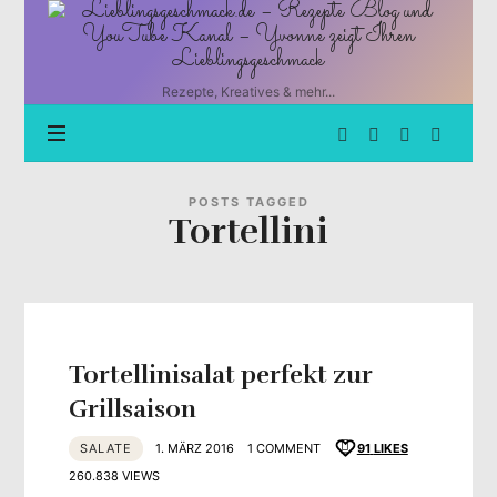
Lieblingsgeschmack.de
–
Rezepte
Blog
Rezepte, Kreatives & mehr...
und
YouTube
Kanal
–
Yvonne
POSTS TAGGED
Tortellini
zeigt
Ihren
Lieblingsgeschmack
Tortellinisalat perfekt zur
Grillsaison
SALATE
1. MÄRZ 2016
1 COMMENT
91
LIKES
260.838 VIEWS