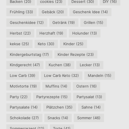
Backen
(20)
cookies
(23)
Dessert
(30)
DIY
(16)
Frühling
(33)
Gebäck
(20)
Geschenk Idee
(14)
Geschenkidee
(12)
Getränk
(19)
Grillen
(15)
Herbst
(22)
Herzhaft
(19)
Holunder
(13)
kekse
(25)
Keto
(30)
Kinder
(25)
Kindergeburtstag
(17)
Kinder Rezepte
(23)
Kindgerecht
(47)
Kuchen
(38)
Lecker
(13)
Low Carb
(39)
Low Carb Keto
(32)
Mandeln
(15)
Motivtorte
(19)
Muffins
(14)
Ostern
(16)
Party
(22)
Partyrezepte
(15)
Partysalat
(13)
Partysalate
(14)
Plätzchen
(35)
Sahne
(14)
Schokolade
(27)
Snacks
(14)
Sommer
(46)
Sommerrezept
(12)
Torte
(41)