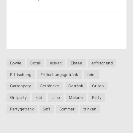
Bowle
Cotail
eiskalt
Eistee
erfrischend
Erfrischung
Erfrischungsgetränk
feier
Gartenpary
Geträncke
Getränk
Grillen
Grillparty
klat
Limo
Melone
Party
Partygetränk
Saft
Sommer
trinken