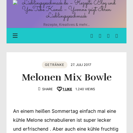
Lieblingsgeschmack.de
–
Rezepte
Blog
Rezepte, Kreatives & mehr...
und
YouTube
Kanal
–
Yvonne
zeigt
GETRÄNKE
27. JULI 2017
Ihren
Lieblingsgeschmack
Melonen Mix Bowle
SHARE
1
LIKE
1.240 VIEWS
An einem heißen Sommertag einfach mal eine
kühle Melone schnabulieren ist super lecker
und erfrischend . Aber auch eine kühle fruchtig