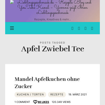
Lieblingsgeschmack.de
–
Rezepte
Blog
Rezepte, Kreatives & mehr...
und
YouTube
Kanal
–
Yvonne
POSTS TAGGED
Apfel Zwiebel Tee
zeigt
Ihren
Lieblingsgeschmack
Mandel Apfelkuchen ohne
Zucker
KUCHEN / TORTEN
REZEPTE
19. MÄRZ 2021
1 COMMENT
86
LIKES
120.349 VIEWS