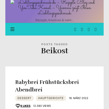
Lieblingsgeschmack.de
–
Rezepte
Blog
Rezepte, Kreatives & mehr...
und
YouTube
Kanal
–
Yvonne
POSTS TAGGED
Beikost
zeigt
Ihren
Lieblingsgeschmack
Babybrei Frühstücksbrei
Abendbrei
DESSERT
HAUPTGERICHTE
18. MÄRZ 2022
6
LIKES
12.580 VIEWS