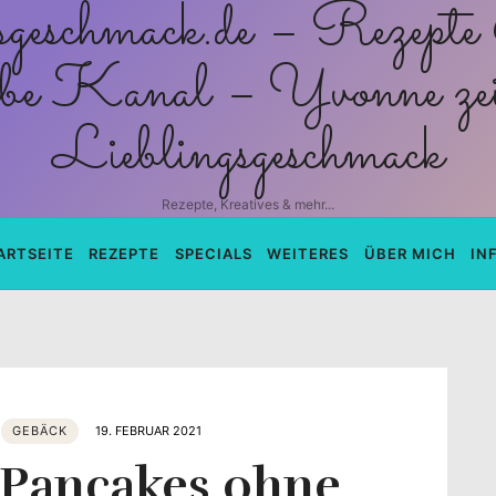
schmack.de
Rezepte, Kreatives & mehr...
ARTSEITE
REZEPTE
SPECIALS
WEITERES
ÜBER MICH
IN
GEBÄCK
19. FEBRUAR 2021
 Pancakes ohne