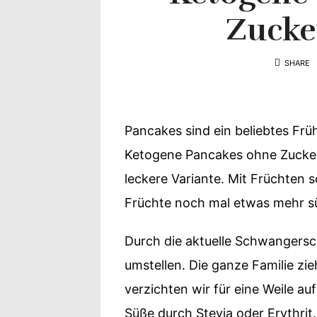
Yvonne
Zucke
zeigt
SHARE
Ihren
Lieblingsge
Pancakes sind ein beliebtes Frü
Ketogene Pancakes ohne Zucker 
leckere Variante. Mit Früchten 
Früchte noch mal etwas mehr s
Durch die aktuelle Schwangersc
umstellen. Die ganze Familie zi
verzichten wir für eine Weile a
Süße durch Stevia oder Erythrit.