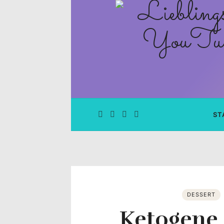
Lieblingsge
–
Rezepte
Blog
und
ST
YouTube
Kanal
–
DESSERT
Ketogene