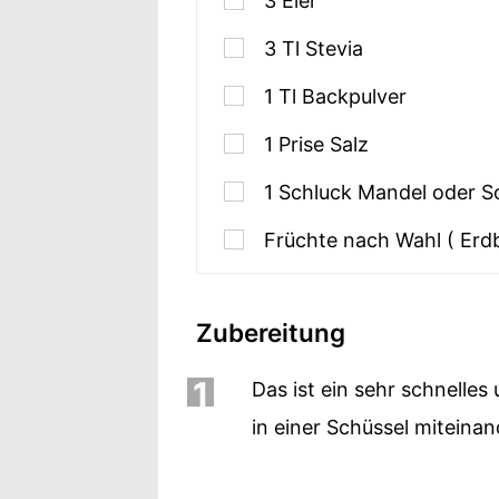
3
Eier
3
Tl Stevia
1
Tl Backpulver
1
Prise Salz
1
Schluck Mandel oder S
Früchte nach Wahl ( Erd
Zubereitung
1
Das ist ein sehr schnelles
in einer Schüssel miteinan