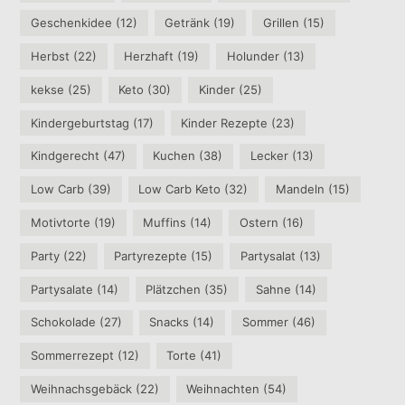
Geschenkidee
(12)
Getränk
(19)
Grillen
(15)
Herbst
(22)
Herzhaft
(19)
Holunder
(13)
kekse
(25)
Keto
(30)
Kinder
(25)
Kindergeburtstag
(17)
Kinder Rezepte
(23)
Kindgerecht
(47)
Kuchen
(38)
Lecker
(13)
Low Carb
(39)
Low Carb Keto
(32)
Mandeln
(15)
Motivtorte
(19)
Muffins
(14)
Ostern
(16)
Party
(22)
Partyrezepte
(15)
Partysalat
(13)
Partysalate
(14)
Plätzchen
(35)
Sahne
(14)
Schokolade
(27)
Snacks
(14)
Sommer
(46)
Sommerrezept
(12)
Torte
(41)
Weihnachsgebäck
(22)
Weihnachten
(54)