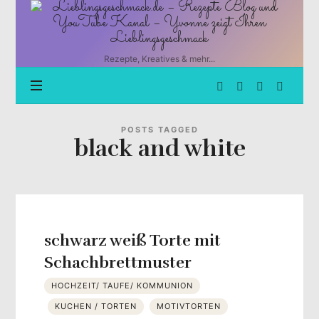
Lieblingsgeschmack.de
–
Rezepte
Blog
Rezepte, Kreatives & mehr...
und
YouTube
Kanal
–
Yvonne
POSTS TAGGED
black and white
zeigt
Ihren
Lieblingsgeschmack
schwarz weiß Torte mit
Schachbrettmuster
HOCHZEIT/ TAUFE/ KOMMUNION
KUCHEN / TORTEN
MOTIVTORTEN