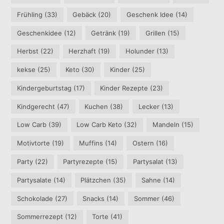
Frühling
(33)
Gebäck
(20)
Geschenk Idee
(14)
Geschenkidee
(12)
Getränk
(19)
Grillen
(15)
Herbst
(22)
Herzhaft
(19)
Holunder
(13)
kekse
(25)
Keto
(30)
Kinder
(25)
Kindergeburtstag
(17)
Kinder Rezepte
(23)
Kindgerecht
(47)
Kuchen
(38)
Lecker
(13)
Low Carb
(39)
Low Carb Keto
(32)
Mandeln
(15)
Motivtorte
(19)
Muffins
(14)
Ostern
(16)
Party
(22)
Partyrezepte
(15)
Partysalat
(13)
Partysalate
(14)
Plätzchen
(35)
Sahne
(14)
Schokolade
(27)
Snacks
(14)
Sommer
(46)
Sommerrezept
(12)
Torte
(41)