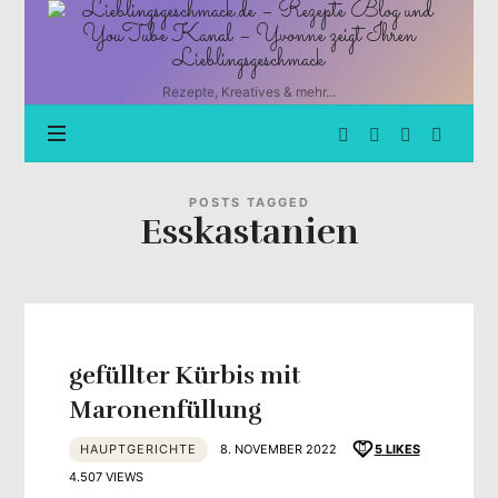
Lieblingsgeschmack.de
–
Rezepte
Blog
Rezepte, Kreatives & mehr...
und
YouTube
Kanal
–
Yvonne
POSTS TAGGED
Esskastanien
zeigt
Ihren
Lieblingsgeschmack
gefüllter Kürbis mit
Maronenfüllung
HAUPTGERICHTE
8. NOVEMBER 2022
5
LIKES
4.507 VIEWS