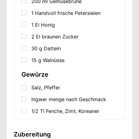
200
ml
Gemüsebrühe
1
Handvoll frische Petersielen
1
El Honig
2
El braunen Zucker
30
g
Datteln
15
g
Walnüsse
Gewürze
Salz, Pfeffer
Ingwer menge nach Geschmack
1/2 Tl Fenche, Zimt, Koreaner
Zubereitung