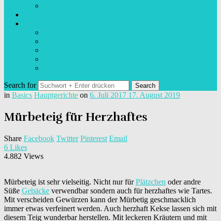
Bonny Blog
Über Mich
Infos
Kontakt
Impressum
Datenschutz
Kooperationen
Besucher-Rechte
Search for
in
Basics
Hauptgerichte
on
6. Juli 2017
17. August 2019
Mürbeteig für Herzhaftes
Share
Facebook
Twitter
Pinterest
Email
6
Likes
4.882 Views
Mürbeteig ist sehr vielseitig. Nicht nur für
Plätzchen
oder andre
Süße
Gebäcke
verwendbar sondern auch für herzhaftes wie Tartes.
Mit verscheiden Gewürzen kann der Mürbetig geschmacklich
immer etwas verfeinert werden. Auch herzhaft Kekse lassen sich mit
diesem Teig wunderbar herstellen. Mit leckeren Kräutern und mit