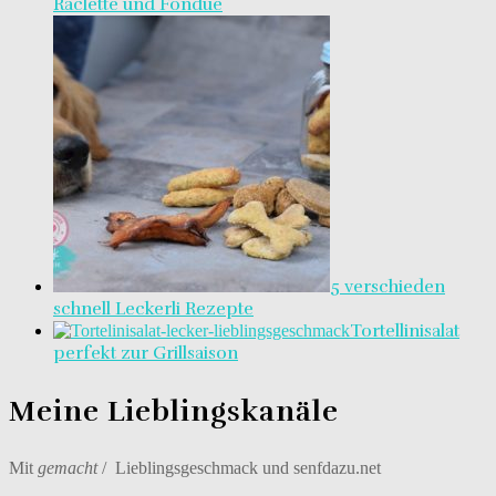
Raclette und Fondue
5 verschieden
schnell Leckerli Rezepte
Tortellinisalat
perfekt zur Grillsaison
Meine Lieblingskanäle
Mit
gemacht
/ Lieblingsgeschmack und senfdazu.net