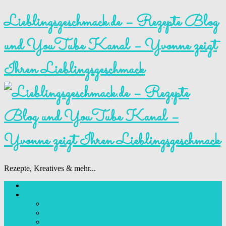
Lieblingsgeschmack.de – Rezepte Blog
und YouTube Kanal – Yvonne zeigt
Ihren Lieblingsgeschmack
Rezepte, Kreatives & mehr...
Startseite
Rezepte
Von A-Z
Basics
Motivtorten