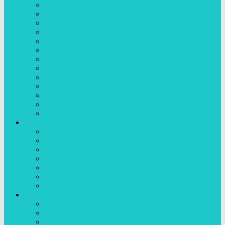
Kuchen / Torten
Cupcakes / Muffins
Cookies / Plätzchen
Gebäck
Dessert
Getränke
Snacks/ Fingerfood
Salate
Dips/ Soßen
Hauptgerichte
Suppen / Eintöpfe
Grillen
Selbstgemacht
Specials
Valentinstag Muttertag
Hochzeit/ Taufe/ Kommunion
Kindgerecht
Halloween
Weihnachten
Fasching Karneval
Ostern
Weiteres
Kinder Backkurse
Haus & Garten
Familie