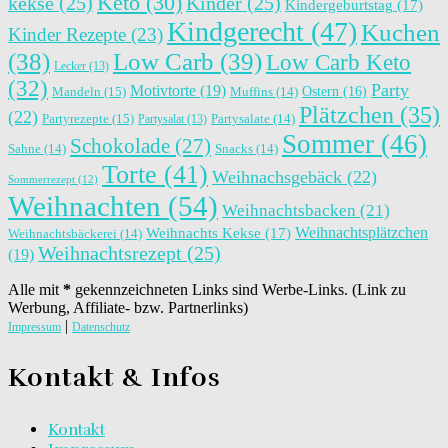
Keto
(30)
kekse
(25)
Kinder
(25)
Kindergeburtstag
(17)
Kindgerecht
(47)
Kuchen
Kinder Rezepte
(23)
(38)
Low Carb
(39)
Low Carb Keto
Lecker
(13)
(32)
Party
Motivtorte
(19)
Ostern
(16)
Mandeln
(15)
Muffins
(14)
Plätzchen
(35)
(22)
Partyrezepte
(15)
Partysalat
(13)
Partysalate
(14)
Sommer
(46)
Schokolade
(27)
Sahne
(14)
Snacks
(14)
Torte
(41)
Weihnachsgebäck
(22)
Sommerrezept
(12)
Weihnachten
(54)
Weihnachtsbacken
(21)
Weihnachtsplätzchen
Weihnachts Kekse
(17)
Weihnachtsbäckerei
(14)
Weihnachtsrezept
(25)
(19)
Alle mit
*
gekennzeichneten Links sind Werbe-Links. (Link zu
Werbung, Affiliate- bzw. Partnerlinks)
|
Impressum
Datenschutz
Kontakt & Infos
Kontakt