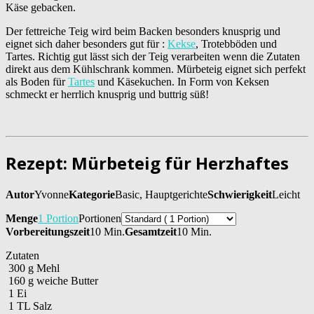
Käse gebacken.
Der fettreiche Teig wird beim Backen besonders knusprig und
eignet sich daher besonders gut für :
Kekse
, Trotebböden und
Tartes. Richtig gut lässt sich der Teig verarbeiten wenn die Zutaten
direkt aus dem Kühlschrank kommen. Mürbeteig eignet sich perfekt
als Boden für
Tartes
und Käsekuchen. In Form von Keksen
schmeckt er herrlich knusprig und buttrig süß!
Rezept: Mürbeteig für Herzhaftes
Autor
Yvonne
Kategorie
Basic, Hauptgerichte
Schwierigkeit
Leicht
Menge
1 Portion
Portionen
Vorbereitungszeit
10 Min.
Gesamtzeit
10 Min.
Zutaten
300
g
Mehl
160
g
weiche Butter
1
Ei
1
TL
Salz