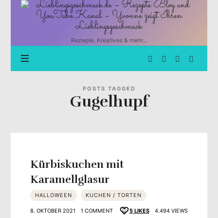
Lieblingsgeschmack.de
–
Rezepte
Blog
Rezepte, Kreatives & mehr...
und
YouTube
Kanal
–
Yvonne
POSTS TAGGED
Gugelhupf
zeigt
Ihren
Lieblingsgeschmack
Kürbiskuchen mit
Karamellglasur
HALLOWEEN
KUCHEN / TORTEN
8. OKTOBER 2021
1 COMMENT
5
LIKES
4.494 VIEWS