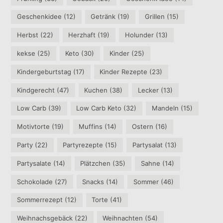
Geschenkidee
(12)
Getränk
(19)
Grillen
(15)
Herbst
(22)
Herzhaft
(19)
Holunder
(13)
kekse
(25)
Keto
(30)
Kinder
(25)
Kindergeburtstag
(17)
Kinder Rezepte
(23)
Kindgerecht
(47)
Kuchen
(38)
Lecker
(13)
Low Carb
(39)
Low Carb Keto
(32)
Mandeln
(15)
Motivtorte
(19)
Muffins
(14)
Ostern
(16)
Party
(22)
Partyrezepte
(15)
Partysalat
(13)
Partysalate
(14)
Plätzchen
(35)
Sahne
(14)
Schokolade
(27)
Snacks
(14)
Sommer
(46)
Sommerrezept
(12)
Torte
(41)
Weihnachsgebäck
(22)
Weihnachten
(54)