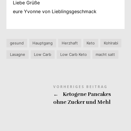
Liebe Grüße
eure Yvonne von Lieblingsgeschmack
gesund
Hauptgang
Herzhaft
Keto
Kohlrabi
Lasagne
Low Carb
Low Carb Keto
macht satt
VORHERIGES BEITRAG
←
Ketogene Pancakes
ohne Zucker und Mehl