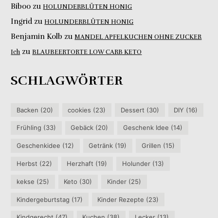
Biboo
zu
HOLUNDERBLÜTEN HONIG
Ingrid
zu
HOLUNDERBLÜTEN HONIG
Benjamin Kolb
zu
MANDEL APFELKUCHEN OHNE ZUCKER
zu
Ich
BLAUBEERTORTE LOW CARB KETO
SCHLAGWÖRTER
Backen
(20)
cookies
(23)
Dessert
(30)
DIY
(16)
Frühling
(33)
Gebäck
(20)
Geschenk Idee
(14)
Geschenkidee
(12)
Getränk
(19)
Grillen
(15)
Herbst
(22)
Herzhaft
(19)
Holunder
(13)
kekse
(25)
Keto
(30)
Kinder
(25)
Kindergeburtstag
(17)
Kinder Rezepte
(23)
Kindgerecht
(47)
Kuchen
(38)
Lecker
(13)