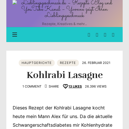
Lieblingsgeschmack.de
–
Rezepte
Blog
Rezepte, Kreatives & mehr...
und
YouTube
Kanal
–
Yvonne
zeigt
HAUPTGERICHTE
REZEPTE
26. FEBRUAR 2021
Ihren
Lieblingsgeschmack
Kohlrabi Lasagne
1 COMMENT
SHARE
13
LIKES
26.396 VIEWS
Dieses Rezept der Kohlrabi Lasagne kocht
heute mein Mann Alex für uns. Da die aktuelle
Schwangerschaftsdiabetes mir Kohlenhydrate