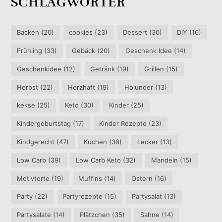
SCHLAGWÖRTER
Backen
(20)
cookies
(23)
Dessert
(30)
DIY
(16)
Frühling
(33)
Gebäck
(20)
Geschenk Idee
(14)
Geschenkidee
(12)
Getränk
(19)
Grillen
(15)
Herbst
(22)
Herzhaft
(19)
Holunder
(13)
kekse
(25)
Keto
(30)
Kinder
(25)
Kindergeburtstag
(17)
Kinder Rezepte
(23)
Kindgerecht
(47)
Kuchen
(38)
Lecker
(13)
Low Carb
(39)
Low Carb Keto
(32)
Mandeln
(15)
Motivtorte
(19)
Muffins
(14)
Ostern
(16)
Party
(22)
Partyrezepte
(15)
Partysalat
(13)
Partysalate
(14)
Plätzchen
(35)
Sahne
(14)