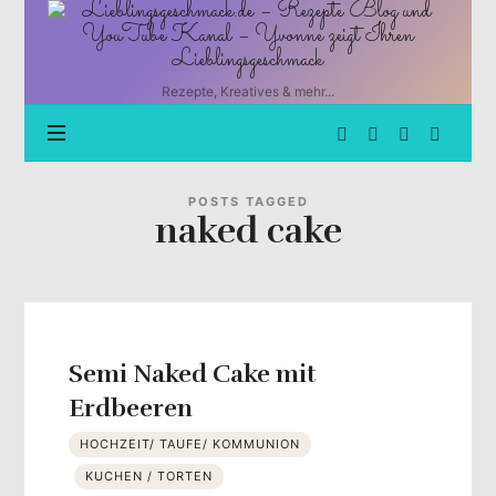
Lieblingsgeschmack.de
–
Rezepte
Blog
Rezepte, Kreatives & mehr...
und
YouTube
Kanal
–
Yvonne
POSTS TAGGED
naked cake
zeigt
Ihren
Lieblingsgeschmack
Semi Naked Cake mit
Erdbeeren
HOCHZEIT/ TAUFE/ KOMMUNION
KUCHEN / TORTEN