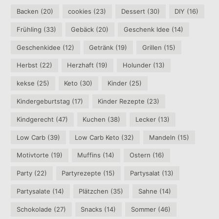
Backen
(20)
cookies
(23)
Dessert
(30)
DIY
(16)
Frühling
(33)
Gebäck
(20)
Geschenk Idee
(14)
Geschenkidee
(12)
Getränk
(19)
Grillen
(15)
Herbst
(22)
Herzhaft
(19)
Holunder
(13)
kekse
(25)
Keto
(30)
Kinder
(25)
Kindergeburtstag
(17)
Kinder Rezepte
(23)
Kindgerecht
(47)
Kuchen
(38)
Lecker
(13)
Low Carb
(39)
Low Carb Keto
(32)
Mandeln
(15)
Motivtorte
(19)
Muffins
(14)
Ostern
(16)
Party
(22)
Partyrezepte
(15)
Partysalat
(13)
Partysalate
(14)
Plätzchen
(35)
Sahne
(14)
Schokolade
(27)
Snacks
(14)
Sommer
(46)