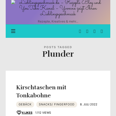
Lieblingsgeschmack.de
–
Rezepte
Blog
Rezepte, Kreatives & mehr...
und
YouTube
Kanal
–
Yvonne
POSTS TAGGED
Plunder
zeigt
Ihren
Lieblingsgeschmack
Kirschtaschen mit
Tonkabohne
GEBÄCK
SNACKS/ FINGERFOOD
8. JULI 2022
4
LIKES
1.112 VIEWS