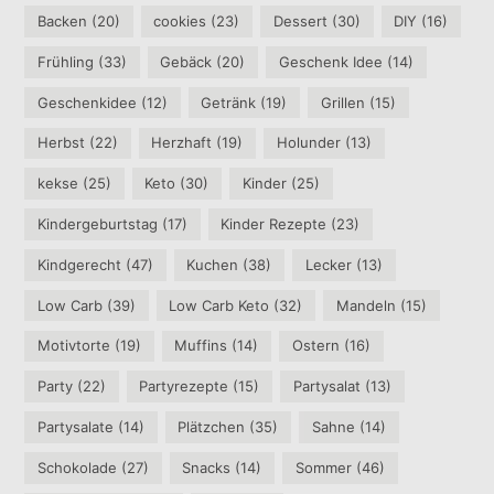
Backen
(20)
cookies
(23)
Dessert
(30)
DIY
(16)
Frühling
(33)
Gebäck
(20)
Geschenk Idee
(14)
Geschenkidee
(12)
Getränk
(19)
Grillen
(15)
Herbst
(22)
Herzhaft
(19)
Holunder
(13)
kekse
(25)
Keto
(30)
Kinder
(25)
Kindergeburtstag
(17)
Kinder Rezepte
(23)
Kindgerecht
(47)
Kuchen
(38)
Lecker
(13)
Low Carb
(39)
Low Carb Keto
(32)
Mandeln
(15)
Motivtorte
(19)
Muffins
(14)
Ostern
(16)
Party
(22)
Partyrezepte
(15)
Partysalat
(13)
Partysalate
(14)
Plätzchen
(35)
Sahne
(14)
Schokolade
(27)
Snacks
(14)
Sommer
(46)