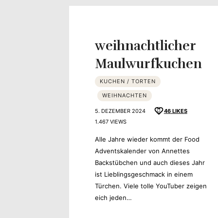
Yvonne
zeigt
weihnachtlicher
Ihren
Maulwurfkuchen
Lieblingsge
KUCHEN / TORTEN
WEIHNACHTEN
5. DEZEMBER 2024
46
LIKES
1.467 VIEWS
Alle Jahre wieder kommt der Food
Adventskalender von Annettes
Backstübchen und auch dieses Jahr
ist Lieblingsgeschmack in einem
Türchen. Viele tolle YouTuber zeigen
eich jeden…