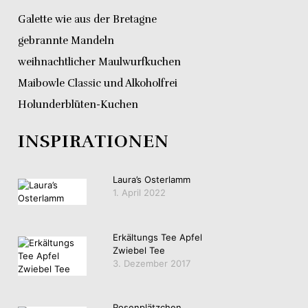
Galette wie aus der Bretagne
gebrannte Mandeln
weihnachtlicher Maulwurfkuchen
Maibowle Classic und Alkoholfrei
Holunderblüten-Kuchen
INSPIRATIONEN
Laura’s Osterlamm
1. April 2022
Erkältungs Tee Apfel
Zwiebel Tee
3. Dezember 2017
Rosenplätzchen