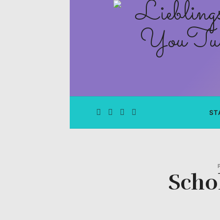
Lieblingsge
–
Rezepte
Blog
und
ST
YouTube
Kanal
Scho
–