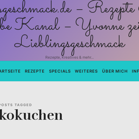
schmack.de
Rezepte, Kreatives & mehr...
ARTSEITE
REZEPTE
SPECIALS
WEITERES
ÜBER MICH
IN
POSTS TAGGED
kokuchen