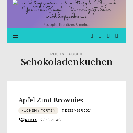
Lieblingsgeschmack.de
–
Rezepte
Blog
Rezepte, Kreatives & mehr...
und
YouTube
Kanal
–
Yvonne
POSTS TAGGED
Schokoladenkuchen
zeigt
Ihren
Lieblingsgeschmack
Apfel Zimt Brownies
KUCHEN / TORTEN
7. DEZEMBER 2021
6
LIKES
2.858 VIEWS