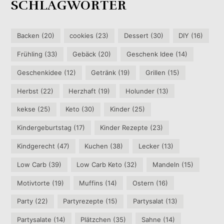
SCHLAGWÖRTER
Backen
(20)
cookies
(23)
Dessert
(30)
DIY
(16)
Frühling
(33)
Gebäck
(20)
Geschenk Idee
(14)
Geschenkidee
(12)
Getränk
(19)
Grillen
(15)
Herbst
(22)
Herzhaft
(19)
Holunder
(13)
kekse
(25)
Keto
(30)
Kinder
(25)
Kindergeburtstag
(17)
Kinder Rezepte
(23)
Kindgerecht
(47)
Kuchen
(38)
Lecker
(13)
Low Carb
(39)
Low Carb Keto
(32)
Mandeln
(15)
Motivtorte
(19)
Muffins
(14)
Ostern
(16)
Party
(22)
Partyrezepte
(15)
Partysalat
(13)
Partysalate
(14)
Plätzchen
(35)
Sahne
(14)