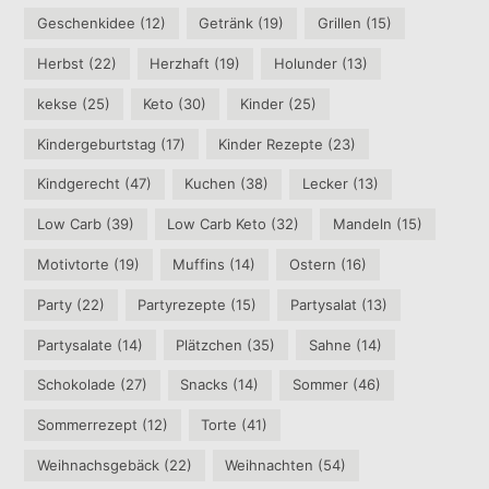
Geschenkidee
(12)
Getränk
(19)
Grillen
(15)
Herbst
(22)
Herzhaft
(19)
Holunder
(13)
kekse
(25)
Keto
(30)
Kinder
(25)
Kindergeburtstag
(17)
Kinder Rezepte
(23)
Kindgerecht
(47)
Kuchen
(38)
Lecker
(13)
Low Carb
(39)
Low Carb Keto
(32)
Mandeln
(15)
Motivtorte
(19)
Muffins
(14)
Ostern
(16)
Party
(22)
Partyrezepte
(15)
Partysalat
(13)
Partysalate
(14)
Plätzchen
(35)
Sahne
(14)
Schokolade
(27)
Snacks
(14)
Sommer
(46)
Sommerrezept
(12)
Torte
(41)
Weihnachsgebäck
(22)
Weihnachten
(54)