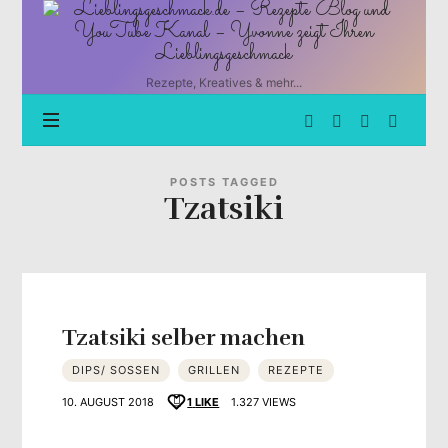
Lieblingsgeschmack.de
–
Rezepte
Blog
Rezepte, Kreatives & mehr...
und
YouTube
Kanal
–
Yvonne
POSTS TAGGED
Tzatsiki
zeigt
Ihren
Lieblingsgeschmack
Tzatsiki selber machen
DIPS/ SOSSEN
GRILLEN
REZEPTE
10. AUGUST 2018
1
LIKE
1.327 VIEWS