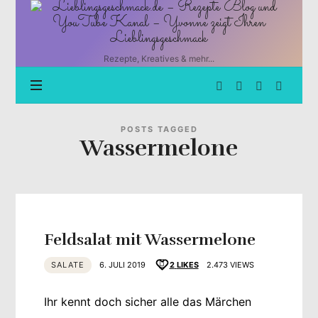
Lieblingsgeschmack.de
–
Rezepte
Blog
Rezepte, Kreatives & mehr...
und
YouTube
Kanal
–
Yvonne
POSTS TAGGED
Wassermelone
zeigt
Ihren
Lieblingsgeschmack
Feldsalat mit Wassermelone
SALATE
6. JULI 2019
2
LIKES
2.473 VIEWS
Ihr kennt doch sicher alle das Märchen