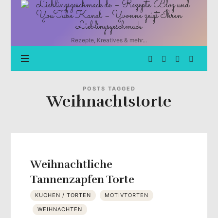
Lieblingsgeschmack.de
–
Rezepte
Blog
Rezepte, Kreatives & mehr...
und
YouTube
Kanal
–
Yvonne
POSTS TAGGED
Weihnachtstorte
zeigt
Ihren
Lieblingsgeschmack
Weihnachtliche
Tannenzapfen Torte
KUCHEN / TORTEN
MOTIVTORTEN
WEIHNACHTEN