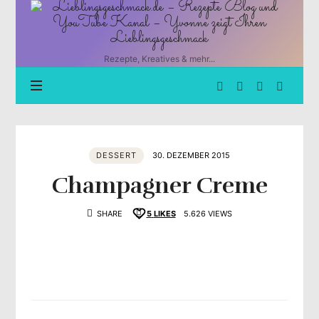
Lieblingsgeschmack.de
–
Rezepte
Blog
Rezepte, Kreatives & mehr...
und
YouTube
Kanal
–
Yvonne
zeigt
DESSERT
30. DEZEMBER 2015
Ihren
Lieblingsgeschmack
Champagner Creme
SHARE
5
LIKES
5.626 VIEWS