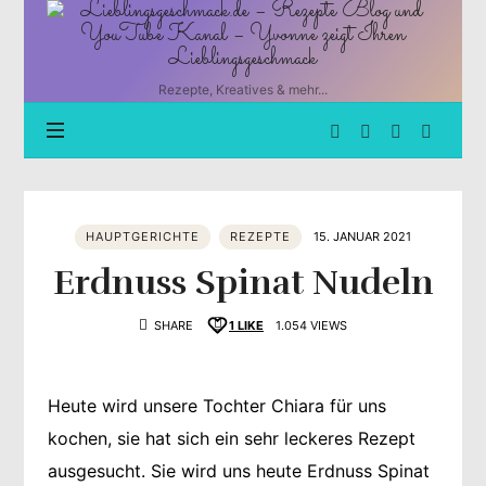
Lieblingsgeschmack.de
–
Rezepte
Blog
Rezepte, Kreatives & mehr...
und
YouTube
Kanal
–
Yvonne
zeigt
HAUPTGERICHTE
REZEPTE
15. JANUAR 2021
Ihren
Lieblingsgeschmack
Erdnuss Spinat Nudeln
SHARE
1
LIKE
1.054 VIEWS
Heute wird unsere Tochter Chiara für uns
kochen, sie hat sich ein sehr leckeres Rezept
ausgesucht. Sie wird uns heute Erdnuss Spinat