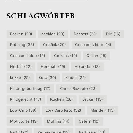
SCHLAGWÖRTER
Backen
(20)
cookies
(23)
Dessert
(30)
DIY
(16)
Frühling
(33)
Gebäck
(20)
Geschenk Idee
(14)
Geschenkidee
(12)
Getränk
(19)
Grillen
(15)
Herbst
(22)
Herzhaft
(19)
Holunder
(13)
kekse
(25)
Keto
(30)
Kinder
(25)
Kindergeburtstag
(17)
Kinder Rezepte
(23)
Kindgerecht
(47)
Kuchen
(38)
Lecker
(13)
Low Carb
(39)
Low Carb Keto
(32)
Mandeln
(15)
Motivtorte
(19)
Muffins
(14)
Ostern
(16)
Party
(22)
Partyrezepte
(15)
Partysalat
(13)