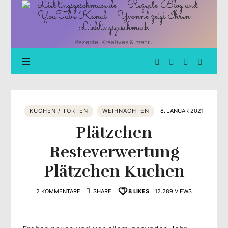
Lieblingsgeschmack.de
–
Rezepte
Blog
Rezepte, Kreatives & mehr...
und
YouTube
Kanal
–
Yvonne
zeigt
KUCHEN / TORTEN
WEIHNACHTEN
8. JANUAR 2021
Ihren
Lieblingsgeschmack
Plätzchen
Resteverwertung
Plätzchen Kuchen
2 KOMMENTARE
SHARE
8
LIKES
12.289 VIEWS