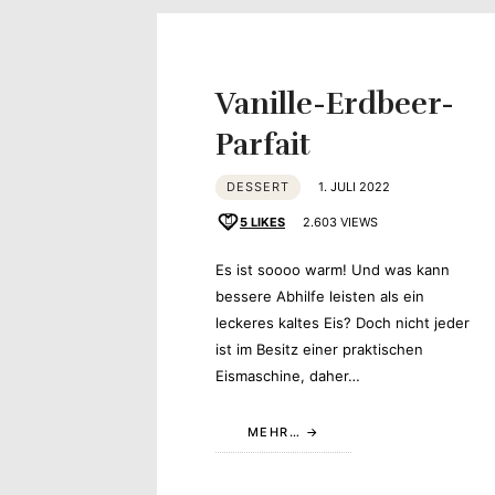
Yvonne
zeigt
Vanille-Erdbeer-
Ihren
Parfait
Lieblingsge
DESSERT
1. JULI 2022
5
LIKES
2.603 VIEWS
Es ist soooo warm! Und was kann
bessere Abhilfe leisten als ein
leckeres kaltes Eis? Doch nicht jeder
ist im Besitz einer praktischen
Eismaschine, daher…
MEHR…