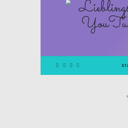
Lieblingsge
–
Rezepte
Blog
und
ST
YouTube
Kanal
–