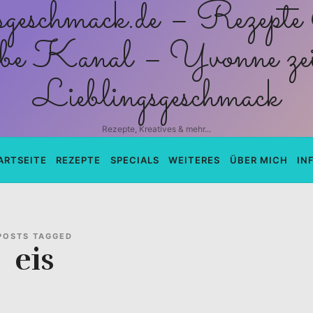
schmack.de
Rezepte, Kreatives & mehr...
ARTSEITE
REZEPTE
SPECIALS
WEITERES
ÜBER MICH
IN
POSTS TAGGED
eis