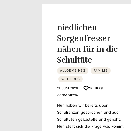
Yvonne
zeigt
niedlichen
Ihren
Sorgenfresser
nähen für in die
Lieblingsge
Schultüte
ALLGEMEINES
FAMILIE
WEITERES
11. JUNI 2020
14
LIKES
27.763 VIEWS
Nun haben wir bereits über
Schulranzen gesprochen und auch
Schultüten gebastelte und genäht.
Nun stellt sich die Frage was kommt