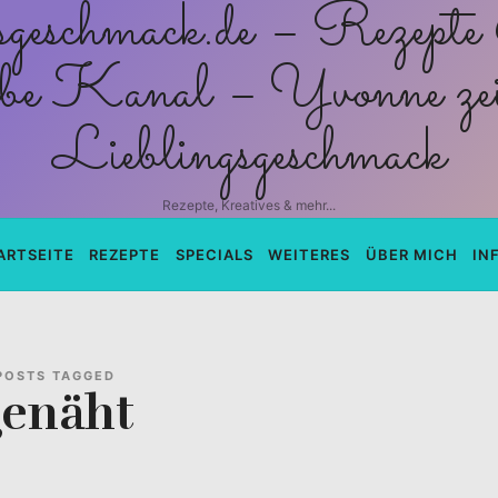
schmack.de
Rezepte, Kreatives & mehr...
ARTSEITE
REZEPTE
SPECIALS
WEITERES
ÜBER MICH
IN
POSTS TAGGED
genäht