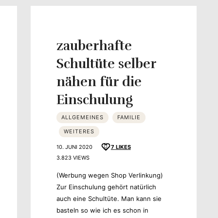
zauberhafte
Schultüte selber
nähen für die
schmack
Einschulung
ALLGEMEINES
FAMILIE
WEITERES
10. JUNI 2020
7
LIKES
3.823 VIEWS
(Werbung wegen Shop Verlinkung)
Zur Einschulung gehört natürlich
auch eine Schultüte. Man kann sie
basteln so wie ich es schon in