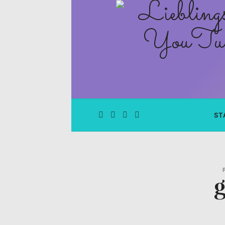
Lieblingsge
–
Rezepte
Blog
und
ST
YouTube
Kanal
–