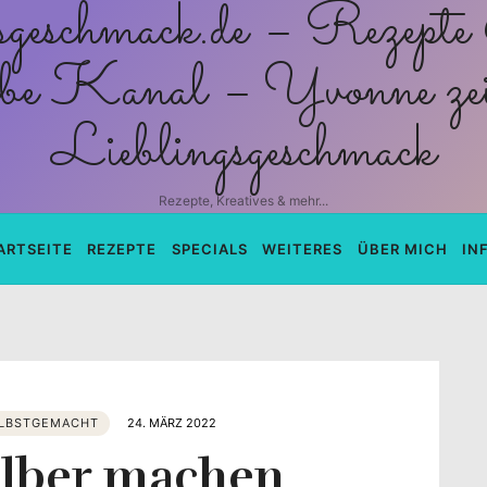
schmack.de
Rezepte, Kreatives & mehr...
ARTSEITE
REZEPTE
SPECIALS
WEITERES
ÜBER MICH
IN
LBSTGEMACHT
24. MÄRZ 2022
elber machen