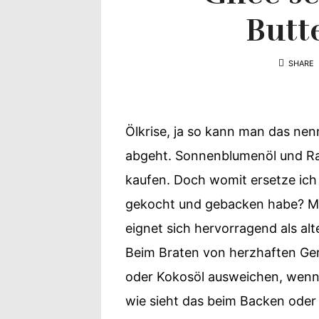
Yvonne
Butt
zeigt
SHARE
Ihren
Lieblingsge
Ölkrise, ja so kann man das ne
abgeht. Sonnenblumenöl und Rap
kaufen. Doch womit ersetze ich n
gekocht und gebacken habe? Mi
eignet sich hervorragend als al
Beim Braten von herzhaften Ge
oder Kokosöl ausweichen, wenn 
wie sieht das beim Backen oder b