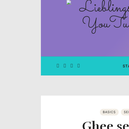
Lieblingsge
–
Rezepte
Blog
und
ST
YouTube
Kanal
–
BASICS
SE
Ghee s