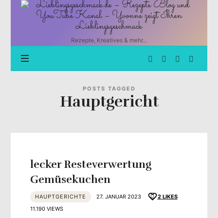
Lieblingsgeschmack.de
–
Rezepte
Blog
Rezepte, Kreatives & mehr...
und
YouTube
Kanal
–
Yvonne
POSTS TAGGED
Hauptgericht
zeigt
Ihren
Lieblingsgeschmack
lecker Resteverwertung
Gemüsekuchen
HAUPTGERICHTE
27. JANUAR 2023
2
LIKES
11.190 VIEWS