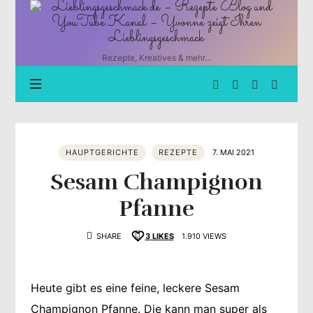
Lieblingsgeschmack.de
–
Rezepte
Blog
Rezepte, Kreatives & mehr...
und
YouTube
Kanal
–
Yvonne
zeigt
HAUPTGERICHTE
REZEPTE
7. MAI 2021
Ihren
Lieblingsgeschmack
Sesam Champignon
Pfanne
SHARE
3
LIKES
1.910 VIEWS
Heute gibt es eine feine, leckere Sesam
Champignon Pfanne. Die kann man super als