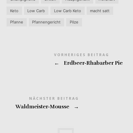
Keto
Low Carb
Low Carb Keto
macht satt
Pfanne
Pfannengericht
Pilze
VORHERIGES BEITRAG
←
Erdbeer-Rhabarber Pie
NÄCHSTER BEITRAG
Waldmeister-Mousse
→