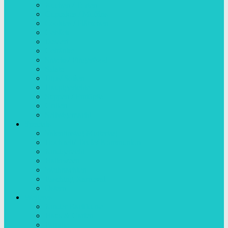
Kuchen / Torten
Cupcakes / Muffins
Cookies / Plätzchen
Gebäck
Dessert
Getränke
Snacks/ Fingerfood
Salate
Dips/ Soßen
Hauptgerichte
Suppen / Eintöpfe
Grillen
Selbstgemacht
Specials
Valentinstag Muttertag
Hochzeit/ Taufe/ Kommunion
Kindgerecht
Halloween
Weihnachten
Fasching Karneval
Ostern
Weiteres
Kinder Backkurse
Haus & Garten
Familie