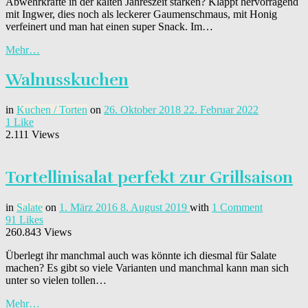
Abwehrkräfte in der kalten Jahreszeit stärken? Klappt hervorragend
mit Ingwer, dies noch als leckerer Gaumenschmaus, mit Honig
verfeinert und man hat einen super Snack. Im…
Mehr…
Walnusskuchen
in
Kuchen / Torten
on
26. Oktober 2018
22. Februar 2022
1
Like
2.111 Views
Tortellinisalat perfekt zur Grillsaison
in
Salate
on
1. März 2016
8. August 2019
with
1 Comment
91
Likes
260.843 Views
Überlegt ihr manchmal auch was könnte ich diesmal für Salate
machen? Es gibt so viele Varianten und manchmal kann man sich
unter so vielen tollen…
Mehr…