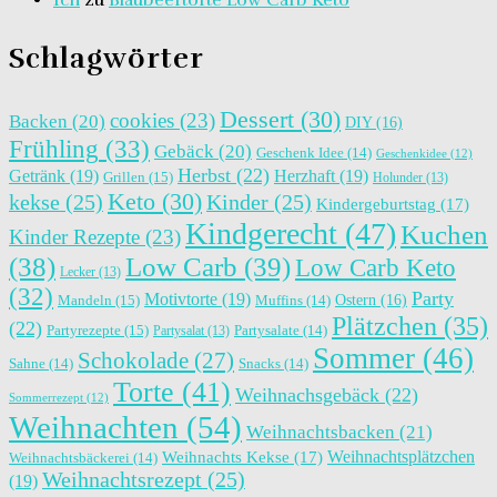
Ich
zu
Blaubeertorte Low Carb Keto
Schlagwörter
Dessert
(30)
cookies
(23)
Backen
(20)
DIY
(16)
Frühling
(33)
Gebäck
(20)
Geschenk Idee
(14)
Geschenkidee
(12)
Herbst
(22)
Getränk
(19)
Herzhaft
(19)
Grillen
(15)
Holunder
(13)
Keto
(30)
kekse
(25)
Kinder
(25)
Kindergeburtstag
(17)
Kindgerecht
(47)
Kuchen
Kinder Rezepte
(23)
(38)
Low Carb
(39)
Low Carb Keto
Lecker
(13)
(32)
Party
Motivtorte
(19)
Ostern
(16)
Mandeln
(15)
Muffins
(14)
Plätzchen
(35)
(22)
Partyrezepte
(15)
Partysalat
(13)
Partysalate
(14)
Sommer
(46)
Schokolade
(27)
Sahne
(14)
Snacks
(14)
Torte
(41)
Weihnachsgebäck
(22)
Sommerrezept
(12)
Weihnachten
(54)
Weihnachtsbacken
(21)
Weihnachtsplätzchen
Weihnachts Kekse
(17)
Weihnachtsbäckerei
(14)
Weihnachtsrezept
(25)
(19)