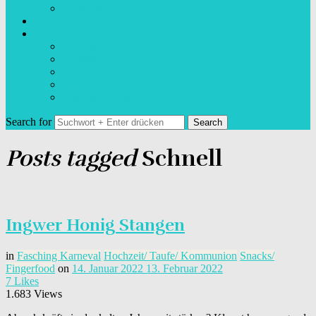
Bonny Blog
Über Mich
Infos
Kontakt
Impressum
Datenschutz
Kooperationen
Besucher-Rechte
Search for
Posts tagged
Schnell
Ingwer Honig Stangen
in
Fasching Karneval
Hochzeit/ Taufe/ Kommunion
Snacks/
Fingerfood
on
14. Januar 2022
13. Februar 2022
7
Likes
1.683 Views