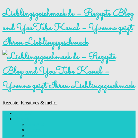
Lieblingsgeschmack.de – Rezepte Blog
und YouTube Kanal – Yvonne zeigt
Ihren Lieblingsgeschmack
Rezepte, Kreatives & mehr...
Startseite
Rezepte
Von A-Z
Basics
Motivtorten