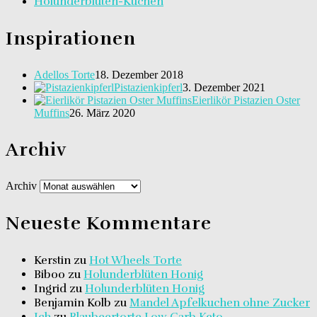
Holunderblüten-Kuchen
Inspirationen
Adellos Torte
18. Dezember 2018
Pistazienkipferl
3. Dezember 2021
Eierlikör Pistazien Oster
Muffins
26. März 2020
Archiv
Archiv
Neueste Kommentare
Kerstin
zu
Hot Wheels Torte
Biboo
zu
Holunderblüten Honig
Ingrid
zu
Holunderblüten Honig
Benjamin Kolb
zu
Mandel Apfelkuchen ohne Zucker