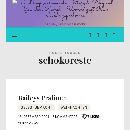
Lieblingsgeschmack.de
–
Rezepte
Blog
Rezepte, Kreatives & mehr...
und
YouTube
Kanal
–
Yvonne
POSTS TAGGED
schokoreste
zeigt
Ihren
Lieblingsgeschmack
Baileys Pralinen
SELBSTGEMACHT
WEIHNACHTEN
13. DEZEMBER 2021
2 KOMMENTARE
7
LIKES
11.622 VIEWS