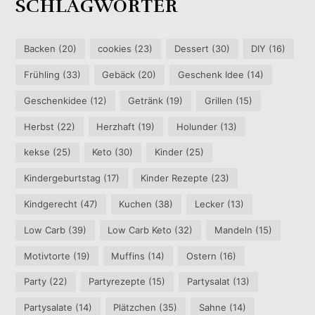
SCHLAGWÖRTER
Backen
(20)
cookies
(23)
Dessert
(30)
DIY
(16)
Frühling
(33)
Gebäck
(20)
Geschenk Idee
(14)
Geschenkidee
(12)
Getränk
(19)
Grillen
(15)
Herbst
(22)
Herzhaft
(19)
Holunder
(13)
kekse
(25)
Keto
(30)
Kinder
(25)
Kindergeburtstag
(17)
Kinder Rezepte
(23)
Kindgerecht
(47)
Kuchen
(38)
Lecker
(13)
Low Carb
(39)
Low Carb Keto
(32)
Mandeln
(15)
Motivtorte
(19)
Muffins
(14)
Ostern
(16)
Party
(22)
Partyrezepte
(15)
Partysalat
(13)
Partysalate
(14)
Plätzchen
(35)
Sahne
(14)