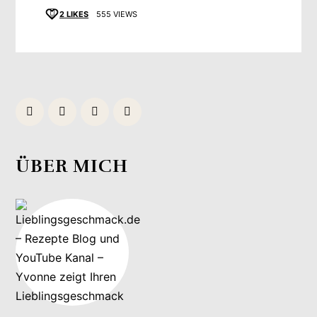
2
LIKES
555 VIEWS
ÜBER MICH