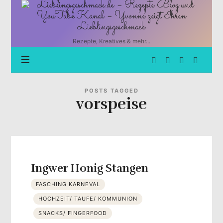
Lieblingsgeschmack.de
–
Rezepte
Blog
Rezepte, Kreatives & mehr...
und
YouTube
Kanal
–
Yvonne
POSTS TAGGED
vorspeise
zeigt
Ihren
Lieblingsgeschmack
Ingwer Honig Stangen
FASCHING KARNEVAL
HOCHZEIT/ TAUFE/ KOMMUNION
SNACKS/ FINGERFOOD