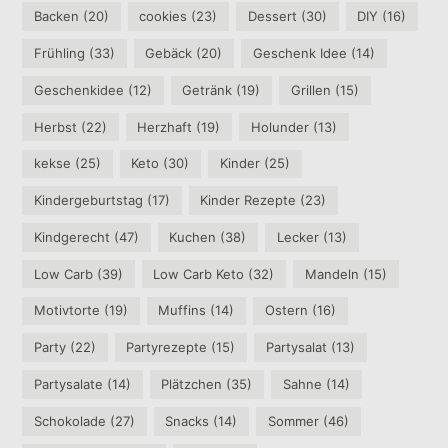
Backen
(20)
cookies
(23)
Dessert
(30)
DIY
(16)
Frühling
(33)
Gebäck
(20)
Geschenk Idee
(14)
Geschenkidee
(12)
Getränk
(19)
Grillen
(15)
Herbst
(22)
Herzhaft
(19)
Holunder
(13)
kekse
(25)
Keto
(30)
Kinder
(25)
Kindergeburtstag
(17)
Kinder Rezepte
(23)
Kindgerecht
(47)
Kuchen
(38)
Lecker
(13)
Low Carb
(39)
Low Carb Keto
(32)
Mandeln
(15)
Motivtorte
(19)
Muffins
(14)
Ostern
(16)
Party
(22)
Partyrezepte
(15)
Partysalat
(13)
Partysalate
(14)
Plätzchen
(35)
Sahne
(14)
Schokolade
(27)
Snacks
(14)
Sommer
(46)