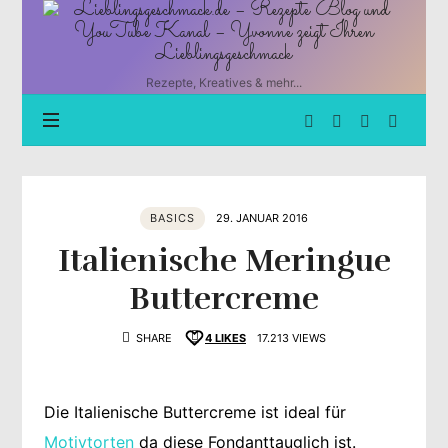
Lieblingsgeschmack.de
–
Rezepte
Blog
Rezepte, Kreatives & mehr...
und
YouTube
Kanal
–
Yvonne
zeigt
BASICS
29. JANUAR 2016
Ihren
Lieblingsgeschmack
Italienische Meringue
Buttercreme
SHARE
4
LIKES
17.213 VIEWS
Die Italienische Buttercreme ist ideal für
Motivtorten
da diese Fondanttauglich ist.