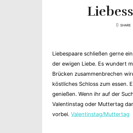
Yvonne
Liebess
zeigt
SHARE
Ihren
Lieblingsge
Liebespaare schließen gerne ein
der ewigen Liebe. Es wundert m
Brücken zusammenbrechen wird.
köstliches Schloss zum essen. 
genießen. Wenn ihr auf der Suc
Valentinstag oder Muttertag dan
vorbei.
Valentinstag/Muttertag