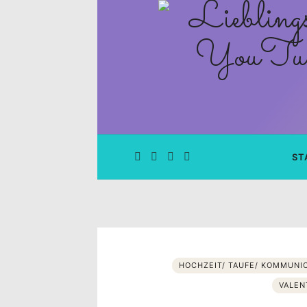
Lieblingsge
–
Rezepte
Blog
und
ST
YouTube
Kanal
–
HOCHZEIT/ TAUFE/ KOMMUNI
VALEN