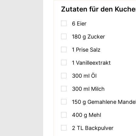
Zutaten für den Kuch
6
Eier
180
g
Zucker
1
Prise Salz
1
Vanilleextrakt
300
ml
Öl
300
ml
Milch
150
g
Gemahlene Mande
400
g
Mehl
2
TL
Backpulver