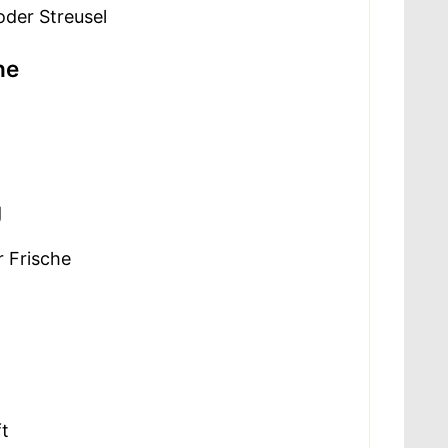
der Streusel
he
g
 Frische
ft