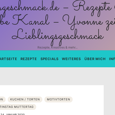
schmack.de
Rezepte, Kreatives & mehr...
ARTSEITE
REZEPTE
SPECIALS
WEITERES
ÜBER MICH
IN
ON
KUCHEN / TORTEN
MOTIVTORTEN
TINSTAG MUTTERTAG
24. JANUAR 2020