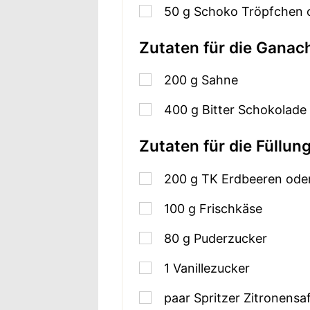
50
g
Schoko Tröpfchen o
Zutaten für die Ganac
200
g
Sahne
400
g
Bitter Schokolade
Zutaten für die Füllun
200
g
TK Erdbeeren oder
100
g
Frischkäse
80
g
Puderzucker
1
Vanillezucker
paar Spritzer Zitronensa