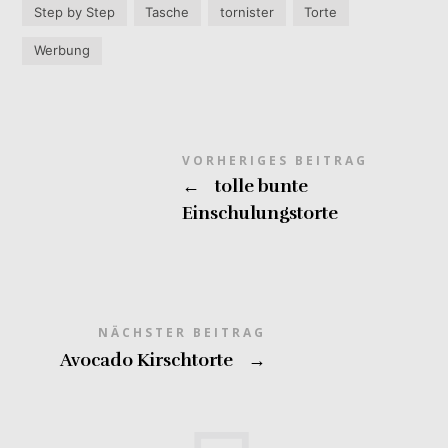
Step by Step
Tasche
tornister
Torte
Werbung
VORHERIGES BEITRAG
←
tolle bunte
Einschulungstorte
NÄCHSTER BEITRAG
Avocado Kirschtorte
→