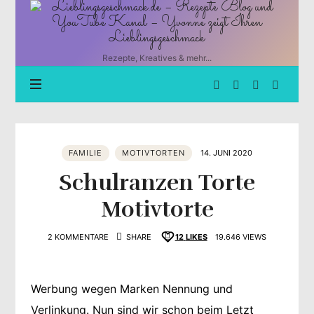
Lieblingsgeschmack.de
–
Rezepte
Blog
Rezepte, Kreatives & mehr...
und
YouTube
Kanal
–
Yvonne
zeigt
FAMILIE
MOTIVTORTEN
14. JUNI 2020
Ihren
Lieblingsgeschmack
Schulranzen Torte
Motivtorte
2 KOMMENTARE
SHARE
12
LIKES
19.646 VIEWS
Werbung wegen Marken Nennung und
Verlinkung. Nun sind wir schon beim Letzt