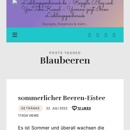
Lieblingsgeschmack.de
–
Rezepte
Blog
Rezepte, Kreatives & mehr...
und
YouTube
Kanal
–
Yvonne
POSTS TAGGED
Blaubeeren
zeigt
Ihren
Lieblingsgeschmack
sommerlicher Beeren-Eistee
GETRÄNKE
22. JULI 2022
12
LIKES
17.934 VIEWS
Es ist Sommer und überall wachsen die