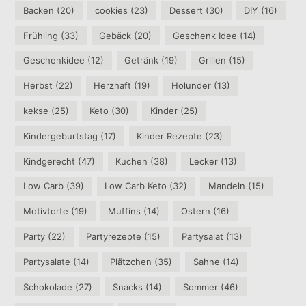
Backen
(20)
cookies
(23)
Dessert
(30)
DIY
(16)
Frühling
(33)
Gebäck
(20)
Geschenk Idee
(14)
Geschenkidee
(12)
Getränk
(19)
Grillen
(15)
Herbst
(22)
Herzhaft
(19)
Holunder
(13)
kekse
(25)
Keto
(30)
Kinder
(25)
Kindergeburtstag
(17)
Kinder Rezepte
(23)
Kindgerecht
(47)
Kuchen
(38)
Lecker
(13)
Low Carb
(39)
Low Carb Keto
(32)
Mandeln
(15)
Motivtorte
(19)
Muffins
(14)
Ostern
(16)
Party
(22)
Partyrezepte
(15)
Partysalat
(13)
Partysalate
(14)
Plätzchen
(35)
Sahne
(14)
Schokolade
(27)
Snacks
(14)
Sommer
(46)