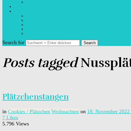
Bonny Blog
Über Mich
Infos
Kontakt
Impressum
Datenschutz
Kooperationen
Besucher-Rechte
Search for
Posts tagged
Nussplä
Plätzchenstangen
in
Cookies / Plätzchen
Weihnachten
on
18. November 2022
7
Likes
5.796 Views