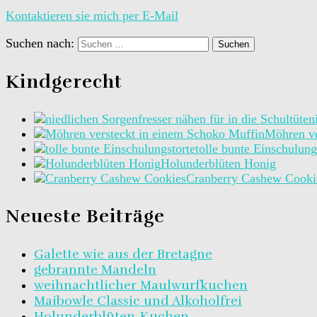
Kontaktieren sie mich per E-Mail
Suchen nach:
Kindgerecht
n
Möhren ve
tolle bunte Einschulung
Holunderblüten Honig
Cranberry Cashew Cooki
Neueste Beiträge
Galette wie aus der Bretagne
gebrannte Mandeln
weihnachtlicher Maulwurfkuchen
Maibowle Classic und Alkoholfrei
Holunderblüten-Kuchen