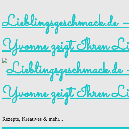
Lieblingsgeschmack.d
Yvonne zeigt Ihren Lie
Rezepte, Kreatives & mehr...