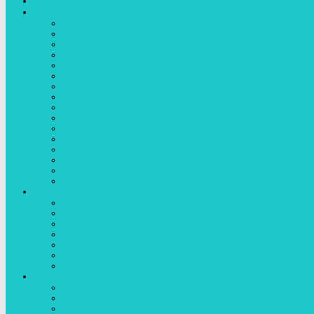
Startseite
Rezepte
Von A-Z
Basics
Motivtorten
Kuchen / Torten
Cupcakes / Muffins
Cookies / Plätzchen
Gebäck
Dessert
Getränke
Snacks/ Fingerfood
Salate
Dips/ Soßen
Hauptgerichte
Suppen / Eintöpfe
Grillen
Selbstgemacht
Specials
Valentinstag Muttertag
Hochzeit/ Taufe/ Kommunion
Kindgerecht
Halloween
Weihnachten
Fasching Karneval
Ostern
Weiteres
Kinder Backkurse
Haus & Garten
Familie