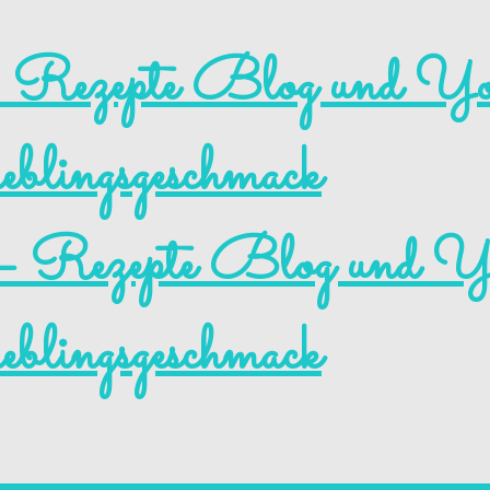
e – Rezepte Blog und 
blingsgeschmack