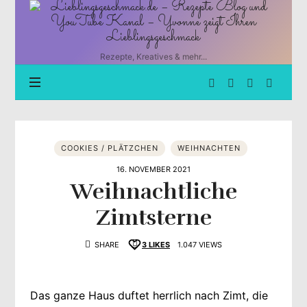
Lieblingsgeschmack.de
–
Rezepte
Blog
Rezepte, Kreatives & mehr...
und
YouTube
Kanal
–
Yvonne
zeigt
COOKIES / PLÄTZCHEN
WEIHNACHTEN
Ihren
Lieblingsgeschmack
16. NOVEMBER 2021
Weihnachtliche
Zimtsterne
SHARE
3
LIKES
1.047 VIEWS
Das ganze Haus duftet herrlich nach Zimt, die