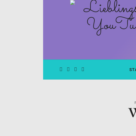
Lieblingsge
–
Rezepte
Blog
und
ST
YouTube
Kanal
W
–