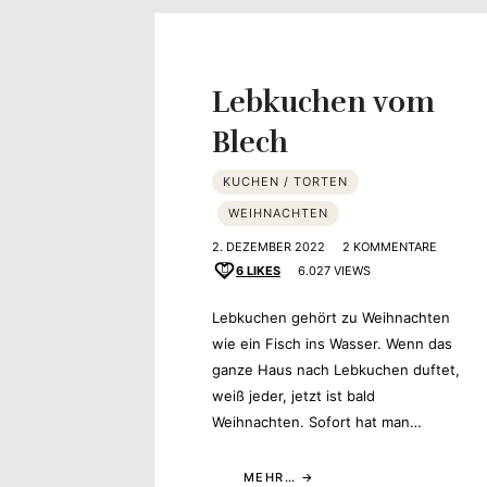
Yvonne
zeigt
Lebkuchen vom
Ihren
Blech
Lieblingsge
KUCHEN / TORTEN
WEIHNACHTEN
2. DEZEMBER 2022
2 KOMMENTARE
6
LIKES
6.027 VIEWS
Lebkuchen gehört zu Weihnachten
wie ein Fisch ins Wasser. Wenn das
ganze Haus nach Lebkuchen duftet,
weiß jeder, jetzt ist bald
Weihnachten. Sofort hat man…
MEHR…