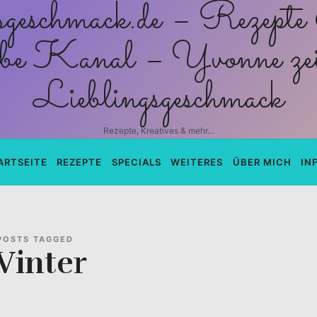
schmack.de
Rezepte, Kreatives & mehr...
ARTSEITE
REZEPTE
SPECIALS
WEITERES
ÜBER MICH
IN
POSTS TAGGED
inter