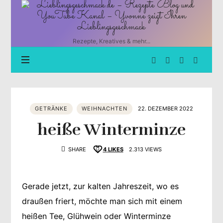
Lieblingsgeschmack.de
–
Rezepte
Blog
Rezepte, Kreatives & mehr...
und
YouTube
Kanal
–
Yvonne
zeigt
GETRÄNKE
WEIHNACHTEN
22. DEZEMBER 2022
Ihren
Lieblingsgeschmack
heiße Winterminze
SHARE
4
LIKES
2.313 VIEWS
Gerade jetzt, zur kalten Jahreszeit, wo es
draußen friert, möchte man sich mit einem
heißen Tee, Glühwein oder Winterminze