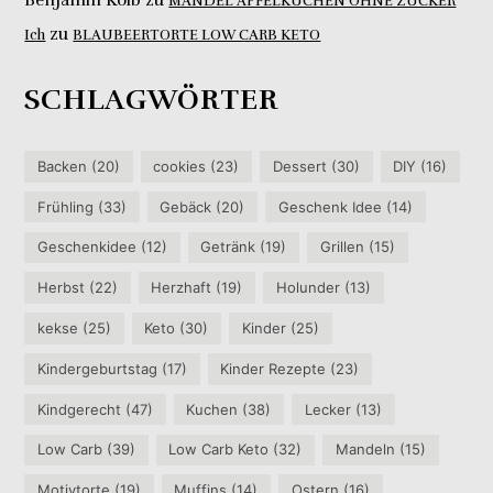
MANDEL APFELKUCHEN OHNE ZUCKER
zu
Ich
BLAUBEERTORTE LOW CARB KETO
SCHLAGWÖRTER
Backen
(20)
cookies
(23)
Dessert
(30)
DIY
(16)
Frühling
(33)
Gebäck
(20)
Geschenk Idee
(14)
Geschenkidee
(12)
Getränk
(19)
Grillen
(15)
Herbst
(22)
Herzhaft
(19)
Holunder
(13)
kekse
(25)
Keto
(30)
Kinder
(25)
Kindergeburtstag
(17)
Kinder Rezepte
(23)
Kindgerecht
(47)
Kuchen
(38)
Lecker
(13)
Low Carb
(39)
Low Carb Keto
(32)
Mandeln
(15)
Motivtorte
(19)
Muffins
(14)
Ostern
(16)