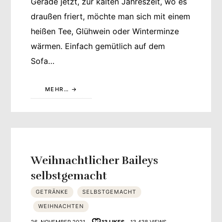
Gerade jetzt, zur kalten Jahreszeit, wo es
draußen friert, möchte man sich mit einem
heißen Tee, Glühwein oder Winterminze
wärmen. Einfach gemütlich auf dem
Sofa…
MEHR…
Weihnachtlicher Baileys
selbstgemacht
GETRÄNKE
SELBSTGEMACHT
WEIHNACHTEN
26. NOVEMBER 2021
13
LIKES
13.438 VIEWS