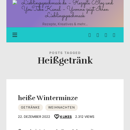
Lieblingsgeschmack.de
–
Rezepte
Blog
Rezepte, Kreatives & mehr...
und
YouTube
Kanal
–
Yvonne
POSTS TAGGED
Heißgetränk
zeigt
Ihren
Lieblingsgeschmack
heiße Winterminze
GETRÄNKE
WEIHNACHTEN
22. DEZEMBER 2022
4
LIKES
2.312 VIEWS